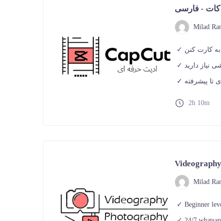
 کات - فارسی
Milad Ra
به کارت کنن
 نیاز دارید
 تا پیشرفته
2h 10m
Videography
Milad Ra
Beginner lev
24/7 whatsap