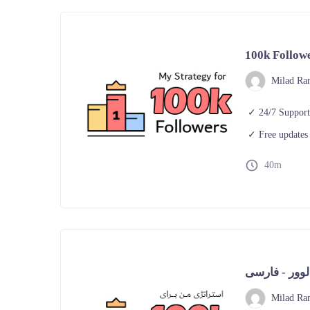
100k Followe
Milad Ra
24/7 Suppor
Free updates
40m
Milad Ra