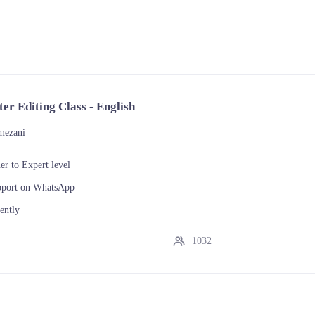
r Editing Class - English
mezani
r to Expert level
upport on WhatsApp
ently
1032