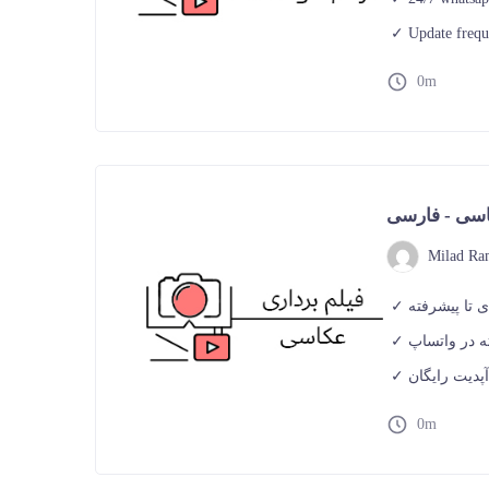
Update freq
0m
اسی - فارسی
Milad Ra
ی تا پیشرفته
آپدیت رایگان
0m