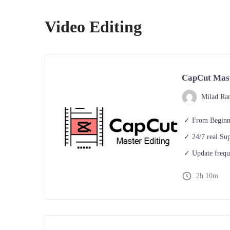
Video Editing
CapCut Maste
Milad Ra
From Beginne
24/7 real S
Update frequ
2h 10m