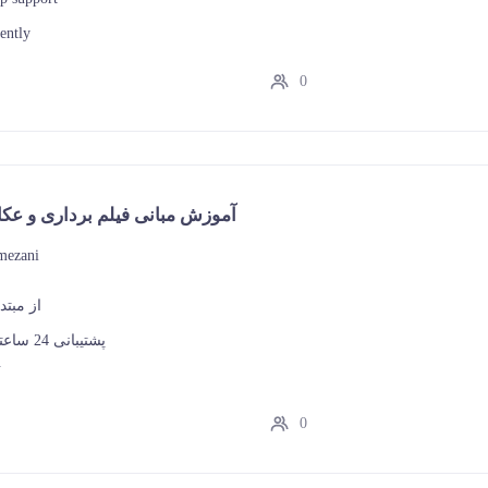
uently
0
آموزش مبانی فیلم برداری و عک
mezani
از مبتد
پشتیبانی 24 ساعته در واتساپ
0