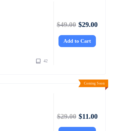
$
49.00
$
29.00
Add to Cart
42
Coming Soon
$
29.00
$
11.00