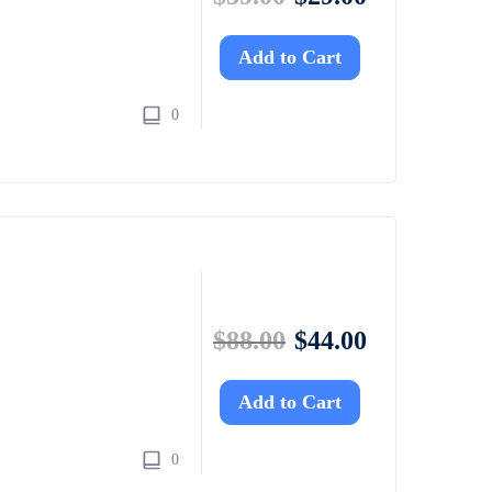
Add to Cart
0
$
88.00
$
44.00
Add to Cart
0