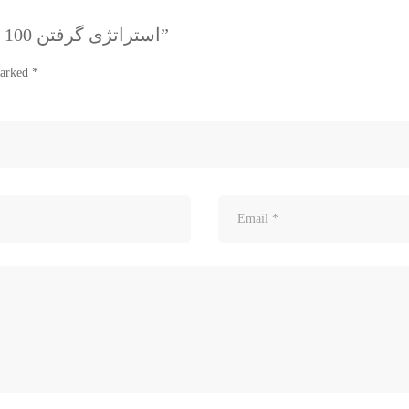
Be the first to review “استراتژی گرفتن 100 هزار فالوور – فارسی”
marked
*