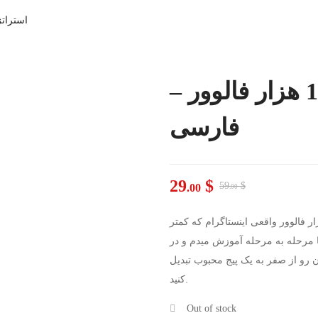
استراتژی گرفتن 
استراتژی گرفتن 100 هزار فالوور –
فارسی
29
$
59
$
.00
.00
دوره به استراژی که استفاده کردم برای گرفتن 100 هزار فالوور واقعی اینستاگرام که کمتر
ا مرحله به مرحله آموزش میدم و در
ون رو از صفر به یک پیج محبوب تبدیل
کنید.
Out of stock