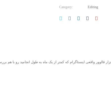
Category:
Editing
این دوره به استراژی که استفاده کردم برای گرفتن 100 هزار فالوور واقعی اینستاگرام که کمتر از یک ماه به طو